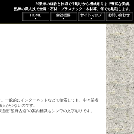
30数年の経験と技術で手彫りから機械彫りまで豊富な実績。
熟練の職人技で金属・石材・プラスチック・木材等、何でも彫刻します。
す。一般的にインターネットなどで検索しても、中々業者
職人が少ないのです。
遺産“熊野古道”の案内標識もシンワの文字彫りです。